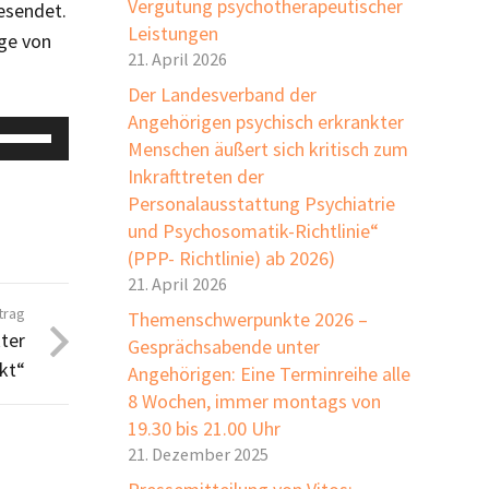
Vergütung psychotherapeutischer
esendet.
Leistungen
ige von
21. April 2026
Der Landesverband der
Angehörigen psychisch erkrankter
Pfeiltasten
Menschen äußert sich kritisch zum
Hoch/Runter
Inkrafttreten der
benutzen,
Personalausstattung Psychiatrie
um
und Psychosomatik-Richtlinie“
die
(PPP- Richtlinie) ab 2026)
Lautstärke
21. April 2026
trag
zu
Themenschwerpunkte 2026 –
ter
regeln.
Gesprächsabende unter
kt“
Angehörigen: Eine Terminreihe alle
8 Wochen, immer montags von
19.30 bis 21.00 Uhr
21. Dezember 2025